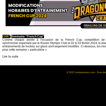
CHR
Ssemaine "French Cup"
~
Comme chaque année à l'occasion de la French Cup, compétition de 
synchronisé organisée par le Rouen Olympic Club le 02 & 03 février 2024, le pl
entrainements de hockey sur glace sont largement modifiés. Ci-dessous, les mod
pour cette semaine « particulière »
Lire la suite
© 2022 hockeyrouen.com - Tous droit