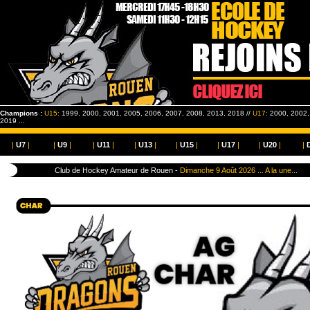
Champions :
U15:
1999, 2000, 2001, 2005, 2006, 2007, 2008, 2013, 2018 //
U17:
2000, 2002, 
2019 ...
|
U7
|
|
U9
|
|
U11
|
|
U13
|
|
U15
|
|
U17
|
|
U20
|
|
Club de Hockey Amateur de Rouen -
Dimanche 9 Août 2026 ... A la une...