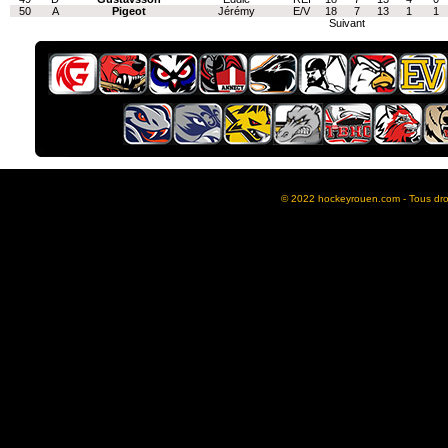
50
A
Pigeot
Jérémy
E/V
18
7
13
1
1
Suivant
© 2022 hockeyrouen.com - Tous droit