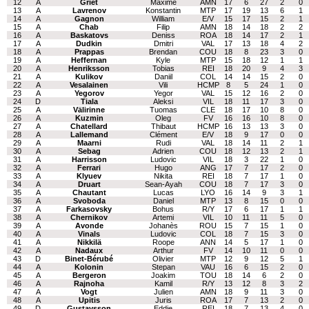
12
A
Griet
Maxime
AMN
17
6
27
2
0
13
A
Lavrenov
Konstantin
MTP
17
19
13
6
1
14
A
Gagnon
William
E/V
15
17
15
2
1
15
A
Chab
Filip
AMN
18
14
18
2
2
16
A
Baskatovs
Deniss
ROA
18
14
17
2
1
17
A
Dudkin
Dmitri
VAL
17
13
18
4
2
18
A
Prappas
Brendan
COU
18
8
23
3
0
19
A
Heffernan
Kyle
MTP
15
18
12
1
1
20
A
Henriksson
Tobias
REI
18
20
9
4
3
21
A
Kulikov
Daniil
COL
14
14
15
2
0
22
A
Vesalainen
Vili
HCMP
8
5
24
1
0
23
A
Yegorov
Yegor
VAL
15
12
16
2
0
24
D
Tiala
Aleksi
VIL
18
11
17
3
0
25
A
Välirinne
Tuomas
CLE
18
17
10
8
0
26
A
Kuzmin
Oleg
FV
16
16
10
8
0
27
A
Chatellard
Thibaut
HCMP
16
13
13
3
0
28
A
Lallemand
Clément
E/V
18
9
17
0
0
29
A
Maarni
Rudi
VAL
18
14
11
2
1
30
A
Sebag
Adrien
COU
18
12
13
2
1
31
A
Harrisson
Ludovic
VIL
18
3
22
1
0
32
A
Ferrari
Hugo
ANG
17
7
17
2
0
33
A
Klyuev
Nikita
REI
18
7
17
1
0
34
A
Druart
Sean-Ayah
COU
18
7
17
3
0
35
A
Chautant
Lucas
LYO
16
14
9
3
1
36
A
Svoboda
Daniel
MTP
13
8
15
0
0
37
A
Farkasovsky
Bohus
R/Y
17
6
17
1
1
38
A
Chernikov
Artemi
VIL
10
11
11
5
0
39
A
Avonde
Johanès
ROU
15
7
15
1
0
40
A
Vinals
Ludovic
COL
18
7
15
3
0
41
A
Nikkilä
Roope
ANN
14
5
17
1
0
42
A
Nadaux
Arthur
FV
14
10
11
0
0
43
D
Binet-Bérubé
Olivier
MTP
12
9
12
5
1
44
A
Kolonin
Stepan
VAU
16
6
15
2
0
45
A
Bergeron
Joakim
TOU
18
14
6
2
0
46
A
Rajnoha
Kamil
R/Y
13
12
8
3
2
47
A
Vogt
Julien
AMN
18
9
11
3
0
48
A
Upitis
Juris
ROA
17
7
13
2
0
49
D
Gustavsson
Eddie
REI
18
7
13
4
0