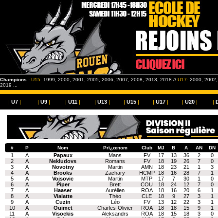
Champions :
U15:
1999, 2000, 2001, 2005, 2006, 2007, 2008, 2013, 2018 //
U17:
2000, 2002, 
2019 ...
|
U7
|
|
U9
|
|
U11
|
|
U13
|
|
U15
|
|
U17
|
|
U20
|
|
#
P
Nom
Prï¿œnom
Club
MJ
B
A
AN
DN
1
A
Papaux
Mans
FV
17
13
36
2
0
2
A
Nekludovs
Romans
FV
18
19
26
7
0
3
A
Novotny
Martin
AMN
18
23
21
1
3
4
A
Brooks
Zachary
HCMP
18
16
28
7
1
5
A
Vojsovic
Martin
MTP
17
7
30
1
0
6
A
Piper
Brett
COU
18
24
12
7
0
7
A
Haaser
Aurélien
ROA
18
16
20
6
1
8
A
Vialatte
Théo
CLE
18
9
27
3
1
9
A
Cuzin
Léo
FV
13
12
22
3
1
10
A
Ouimet
Charles-Olivier
ROA
18
18
15
9
1
11
A
Visockis
Aleksandrs
ROA
18
15
18
3
0