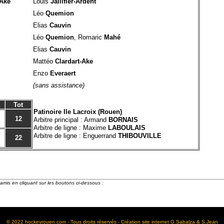
-Ake
Louis
Jallifier-Ardent
Léo
Quemion
Elias
Cauvin
Léo
Quemion
, Romaric
Mahé
Elias
Cauvin
Mattéo
Clardart-Ake
Enzo
Everaert
(sans assistance)
Tot
Patinoire Ile Lacroix (Rouen)
12
Arbitre principal : Armand
BORNAIS
Arbitre de ligne : Maxime
LABOULAIS
Arbitre de ligne : Enguerrand
THIBOUVILLE
22
amis en cliquant sur les boutons ci-dessous :
© 2022 hockeyrouen.com - Tous droits réservés - Création site internet G.Sabalza & S.Jean