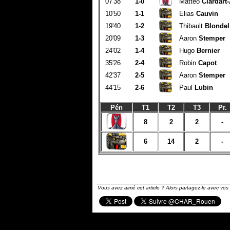
07'38
1-0
Mattéo
Clardart
10'50
1-1
Elias
Cauvin
19'40
1-2
Thibault
Blondel
20'09
1-3
Aaron
Stemper
24'02
1-4
Hugo
Bernier
35'26
2-4
Robin
Capot
42'37
2-5
Aaron
Stemper
44'15
2-6
Paul
Lubin
Pén
T1
T2
T3
Pr.
8
2
2
-
6
14
2
-
Vous avez aimé cet article ? Alors partagez-le avec vos 