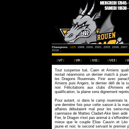
Champions :
U15:
1999, 2000, 2001, 2005, 2006, 2007,
2019 ...
|
U7
|
|
U9
|
|
U11
|
|
U13
|
|
U
Tout suspense tué, Caen et Amiens qualifié
restait néanmoins un dernier match à jouer
les Dragons Rouennais. Finir avec panac
Amiens puis Angers, le dernier défi de la s
noir. Félicitations aux clubs d'Amiens e
qualification, la plaine sera dignement représ
Pour autant, si dans le camp rouennais la v
une dernière fois pour cette saison à la mai
affaires débutaient mal pour les seino-ma
caennaise de Matteo Cladart-Ake bien aidé pa
Fier, le Dragon n'est pas animal à s'effondre
mieux que le couple Elias Cauvin et Léo Qu
jaune et noir, le second servant le premier 