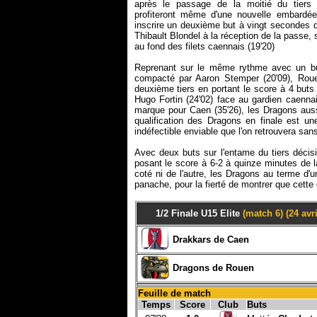
après le passage de la moitié du tiers 
profiteront même d'une nouvelle embardée
inscrire un deuxième but à vingt secondes d
Thibault Blondel à la réception de la passe,
au fond des filets caennais (19'20)
Reprenant sur le même rythme avec un bu
compacté par Aaron Stemper (20'09), Roue
deuxième tiers en portant le score à 4 buts
Hugo Fortin (24'02) face au gardien caennai
marque pour Caen (35'26), les Dragons aussi 
qualification des Dragons en finale est une
indéfectible enviable que l'on retrouvera san
Avec deux buts sur l'entame du tiers décisi
posant le score à 6-2 à quinze minutes de la
coté ni de l'autre, les Dragons au terme d'
panache, pour la fierté de montrer que cette
1/2 Finale U15 Elite
(match 6) (24 avri
Drakkars de Caen
Dragons de Rouen
Feuille de match
Temps
Score
Club
Buts