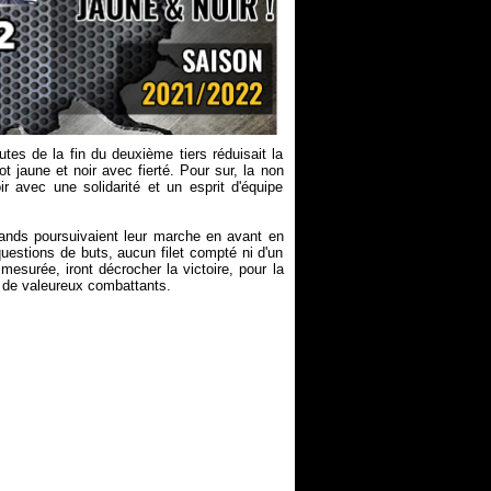
tes de la fin du deuxième tiers réduisait la
t jaune et noir avec fierté. Pour sur, la non
ir avec une solidarité et un esprit d'équipe
rmands poursuivaient leur marche en avant en
questions de buts, aucun filet compté ni d'un
esurée, iront décrocher la victoire, pour la
s de valeureux combattants.