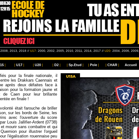
 2008, 2013, 2018 //
U17:
2000, 2002, 2005, 2010, 2011, 2014, 2017 //
U20:
2004, 2006, 2009,
15
|
|
U17
|
|
U20
|
|
D2
|
|
Sp.Etud
|
|
Pole
|
|
CHAR
|
Accueil
s pour la finale nationale, il
 entre les Drakkars Caennais et
he après deux défaites face à
aison pour la formation jaune et
t de Caen pour leur brillante
entée en finale !
olonté était farouche de briller
son, sur les bords de Seine, les
rins avec l'ouverture du score
r Louis Jallifier-Ardent (07'38)
r et mourir sans combattre et qui
emion pour illustrer l'orgueil
pour l'égalisation rouennaise peu