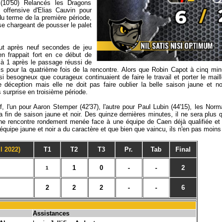
(10'50) Relancés les Dragons
 offensive d'Elias Cauvin pour
u terme de la première période,
 se chargeant de pousser le palet
t après neuf secondes de jeu
n frappait fort en ce début de
 à 1 après le passage réussi de
s pour la quatrième fois de la rencontre. Alors que Robin Capot à cinq minu
besogneux que courageux continuaient de faire le travail et porter le maillo
 déception mais elle ne doit pas faire oublier la belle saison jaune et no
s surprise en troisième période.
f, l'un pour Aaron Stemper (42'37), l'autre pour Paul Lubin (44'15), les No
 fin de saison jaune et noir. Des quinze dernières minutes, il ne sera plus 
une rencontre rondement menée face à une équipe de Caen déjà qualifiée et m
 équipe jaune et noir a du caractère et que bien que vaincu, ils n'en pas moin
l 2022)
T1
T2
T3
Pr.
Tab
Final
1
0
-
-
2
1
2
2
2
-
-
6
Assistances