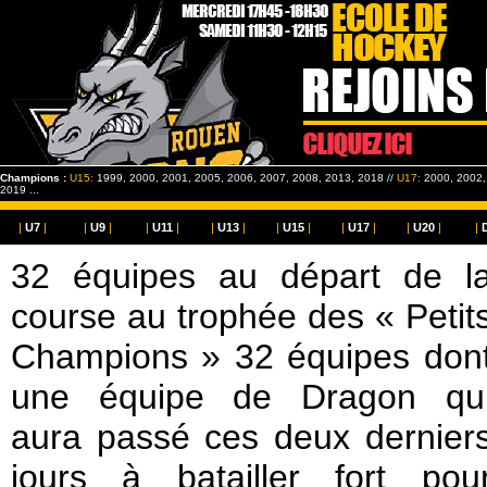
Champions :
U15:
1999, 2000, 2001, 2005, 2006, 2007, 2008, 2013, 2018 //
U17:
2000, 2002, 
2019 ...
|
U7
|
|
U9
|
|
U11
|
|
U13
|
|
U15
|
|
U17
|
|
U20
|
|
32 équipes au départ de l
course au trophée des « Petit
Champions » 32 équipes don
une équipe de Dragon qu
aura passé ces deux dernier
jours à batailler fort pou