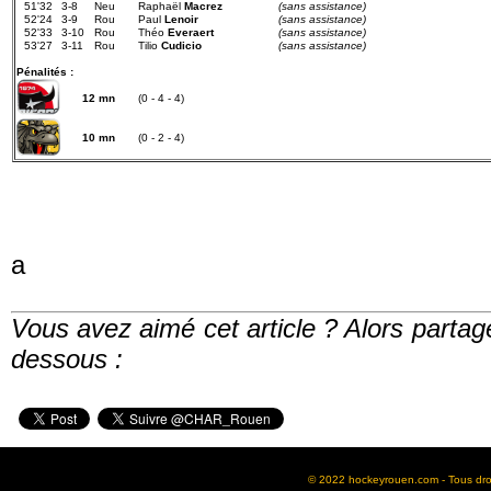
51'32
3-8
Neu
Raphaël
Macrez
(sans assistance)
52'24
3-9
Rou
Paul
Lenoir
(sans assistance)
52'33
3-10
Rou
Théo
Everaert
(sans assistance)
53'27
3-11
Rou
Tilio
Cudicio
(sans assistance)
Pénalités :
12 mn
(0 - 4 - 4)
10 mn
(0 - 2 - 4)
a
Vous avez aimé cet article ? Alors partag
dessous :
© 2022 hockeyrouen.com - Tous droit