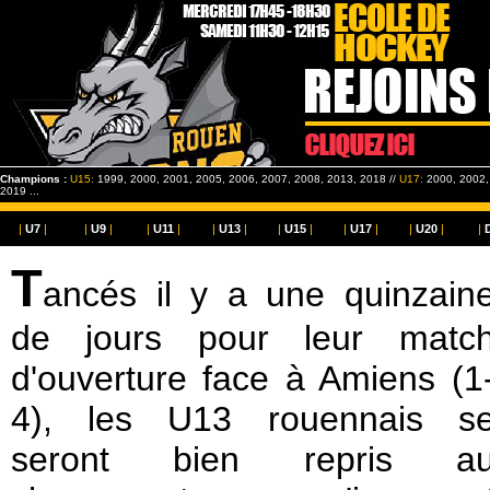
Champions :
U15:
1999, 2000, 2001, 2005, 2006, 2007, 2008, 2013, 2018 //
U17:
2000, 2002, 
2019 ...
|
U7
|
|
U9
|
|
U11
|
|
U13
|
|
U15
|
|
U17
|
|
U20
|
|
T
ancés il y a une quinzain
de jours pour leur matc
d'ouverture face à Amiens (1
4), les U13 rouennais s
seront bien repris a