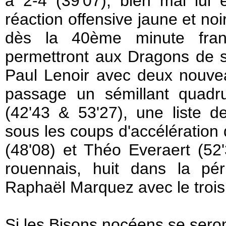
à 2-4 (39'07), bien mal lui e
réaction offensive jaune et no
dès la 40ème minute fran
permettront aux Dragons de se
Paul Lenoir avec deux nouvea
passage un sémillant quadrup
(42'43 & 53'27), une liste de
sous les coups d'accélération
(48'08) et Théo Everaert (52
rouennais, huit dans la pé
Raphaël Marquez avec le trois
Si les Bisons nocéens se seron